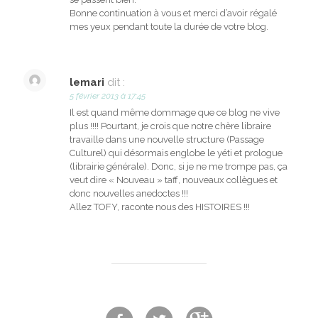
Bonne continuation à vous et merci d’avoir régalé
mes yeux pendant toute la durée de votre blog.
lemari
dit :
5 février 2013 à 17:45
Il est quand même dommage que ce blog ne vive
plus !!!! Pourtant, je crois que notre chère libraire
travaille dans une nouvelle structure (Passage
Culturel) qui désormais englobe le yéti et prologue
(librairie générale). Donc, si je ne me trompe pas, ça
veut dire « Nouveau » taff, nouveaux collègues et
donc nouvelles anedoctes !!!
Allez TOFY, raconte nous des HISTOIRES !!!