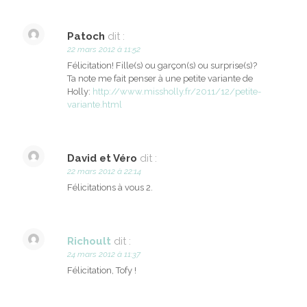
Patoch
dit :
22 mars 2012 à 11:52
Félicitation! Fille(s) ou garçon(s) ou surprise(s)?
Ta note me fait penser à une petite variante de
Holly:
http://www.missholly.fr/2011/12/petite-
variante.html
David et Véro
dit :
22 mars 2012 à 22:14
Félicitations à vous 2.
Richoult
dit :
24 mars 2012 à 11:37
Félicitation, Tofy !