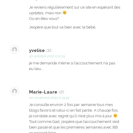
Je reviens régulièrement sur ce site en espérant des
updates, mais non
Où en êtes vous?
J’espère que tout va bien avec le bébé.
yvelise
dit :
30 octobre 2012 à 12:15
je me demande même si l’accouchement n’a pas
eu lieu….
Marie-Laure
dit :
20 novembre 2012 à 19:52
Je consulte environ 2 fois par semaine tous mes
blogs favoris et celui-ci en fait partie. A chauqe fois,
je constate avec regret qu’il n’est plus mis à jour
Tout comme Gad, j’espère que l’accouchement s’est
bien passé et que les premières semaines avec BB
se passent bien.