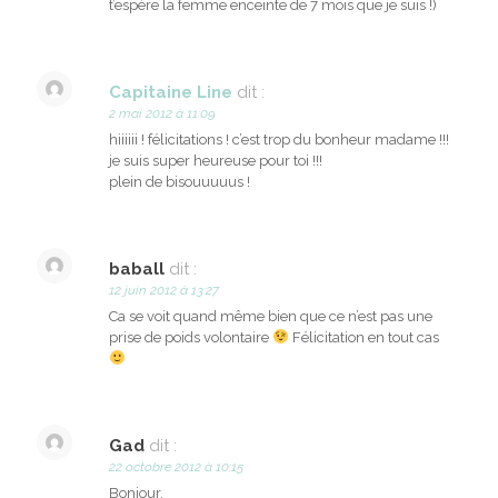
t’espère la femme enceinte de 7 mois que je suis !)
Capitaine Line
dit :
2 mai 2012 à 11:09
hiiiiii ! félicitations ! c’est trop du bonheur madame !!!
je suis super heureuse pour toi !!!
plein de bisouuuuus !
baball
dit :
12 juin 2012 à 13:27
Ca se voit quand même bien que ce n’est pas une
prise de poids volontaire
Félicitation en tout cas
Gad
dit :
22 octobre 2012 à 10:15
Bonjour,