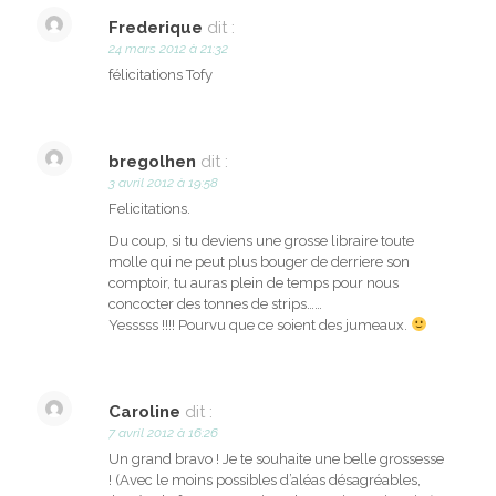
Frederique
dit :
24 mars 2012 à 21:32
félicitations Tofy
bregolhen
dit :
3 avril 2012 à 19:58
Felicitations.
Du coup, si tu deviens une grosse libraire toute
molle qui ne peut plus bouger de derriere son
comptoir, tu auras plein de temps pour nous
concocter des tonnes de strips……
Yesssss !!!! Pourvu que ce soient des jumeaux.
Caroline
dit :
7 avril 2012 à 16:26
Un grand bravo ! Je te souhaite une belle grossesse
! (Avec le moins possibles d’aléas désagréables,