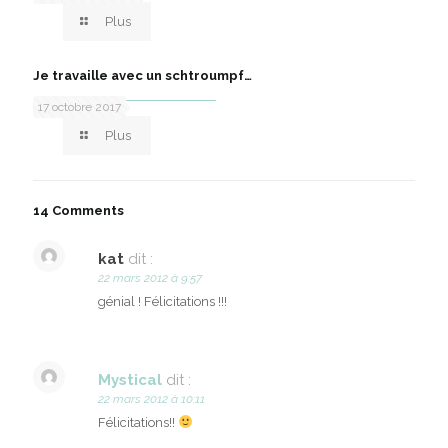
Plus
Je travaille avec un schtroumpf…
17 octobre 2017
Plus
14 Comments
kat
dit :
22 mars 2012 à 9:57
génial ! Félicitations !!!
Mystical
dit :
22 mars 2012 à 10:11
Félicitations!!