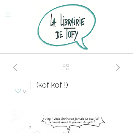
(kof kof !)
0