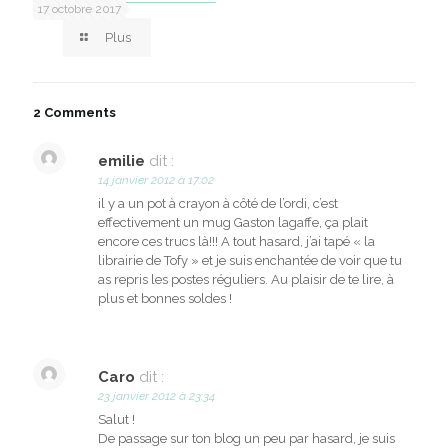
17 octobre 2017
Plus
2 Comments
emilie
dit :
14 janvier 2012 à 17:02
il y a un pot à crayon à côté de l’ordi, c’est
effectivement un mug Gaston lagaffe, ça plait
encore ces trucs là!!! A tout hasard, j’ai tapé « la
librairie de Tofy » et je suis enchantée de voir que tu
as repris les postes réguliers. Au plaisir de te lire, à
plus et bonnes soldes !
Caro
dit :
23 janvier 2012 à 23:34
Salut !
De passage sur ton blog un peu par hasard, je suis