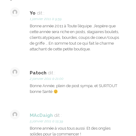
Yo
dit :
1 janvier 2011 à 9:59
Bonne année 2011 à Toute l’équipe. J’espère que
cette année sera riche en posts, stagiaires boulets,
clients atypiques, bourdes, coups de coeur/coups
de griffe … En somme tout ce qui fait le charme
attachant de cette petite boutique.
Patoch
dit :
2 janvier 2011 à 21:00
Bonne Année, plein de post sympa, et SURTOUT
bonne Santé
MAcDaigh
dit :
5 janvier 2011 à 15:39
Bonne année à vous tous aussi. Et des ongles
solides pour la commencer !