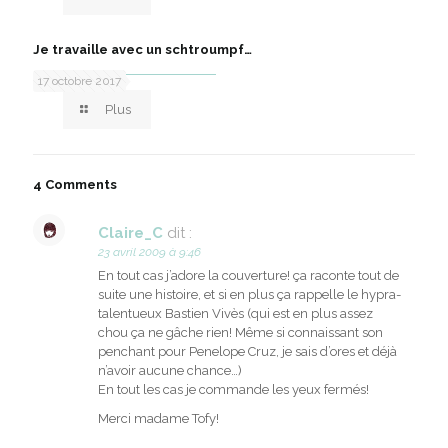
Je travaille avec un schtroumpf…
17 octobre 2017
Plus
4 Comments
Claire_C
dit :
23 avril 2009 à 9:46
En tout cas j’adore la couverture! ça raconte tout de
suite une histoire, et si en plus ça rappelle le hypra-
talentueux Bastien Vivès (qui est en plus assez
chou ça ne gâche rien! Même si connaissant son
penchant pour Penelope Cruz, je sais d’ores et déjà
n’avoir aucune chance…)
En tout les cas je commande les yeux fermés!
Merci madame Tofy!