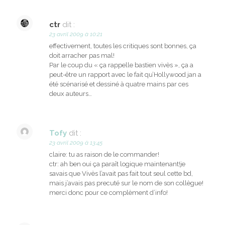
ctr
dit :
23 avril 2009 à 10:21
effectivement, toutes les critiques sont bonnes, ça
doit arracher pas mal!
Par le coup du « ça rappelle bastien vivès », ça a
peut-être un rapport avec le fait qu’Hollywood jan a
été scénarisé et dessiné à quatre mains par ces
deux auteurs…
Tofy
dit :
23 avril 2009 à 13:45
claire: tu as raison de le commander!
ctr: ah ben oui ça paraît logique maintenant!je
savais que Vivès l’avait pas fait tout seul cette bd,
mais j’avais pas precuté sur le nom de son collègue!
merci donc pour ce complèment d’info!