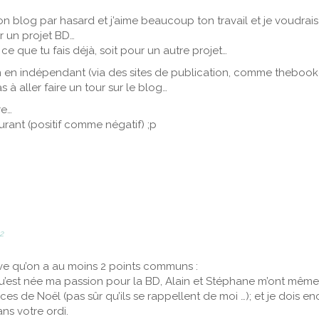
on blog par hasard et j’aime beaucoup ton travail et je voudrais
r un projet BD…
 ce que tu fais déjà, soit pour un autre projet…
ion en indépendant (via des sites de publication, comme thebook
s à aller faire un tour sur le blog…
re…
urant (positif comme négatif) ;p
42
ouve qu’on a au moins 2 points communs :
i qu’est née ma passion pour la BD, Alain et Stéphane m’ont mêm
s de Noël (pas sûr qu’ils se rappellent de moi …); et je dois en
ns votre ordi.