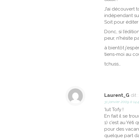
J’ai découvert t
indépendant su
Soit pour éditer
Donc, si l’édit
peur, n’hésite pa
à bientôt j’espè
tiens-moi au co
tchuss…
Laurent_G
dit :
31 janvier 2009 à 14:
‘lut Tofy !
En fait il se tr
1) c’est au Yét
pour des vacance
quelque part da