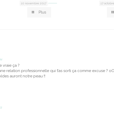
10 novembre 2017
17 octobr
Plus
34
e vraie ça ?
une relation professionnelle qui t’as sorti ça comme excuse ? o
oldes auront notre peau !!
:
33