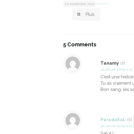
22 novembre 2017
Plus
5 Comments
Tanamy
dit :
29 janvier 2009 à 22:
C’est une histoir
Tu as vraiment 
Bon sang, les s
ParadoXaL
dit 
30 janvier 2009 à 21:
Salut !