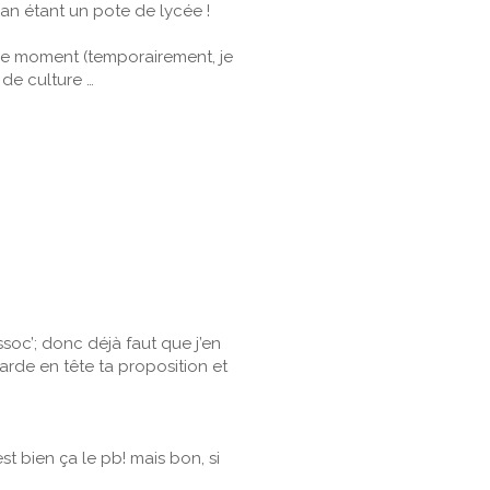
ohan étant un pote de lycée !
n ce moment (temporairement, je
 de culture …
soc’; donc déjà faut que j’en
arde en tête ta proposition et
est bien ça le pb! mais bon, si