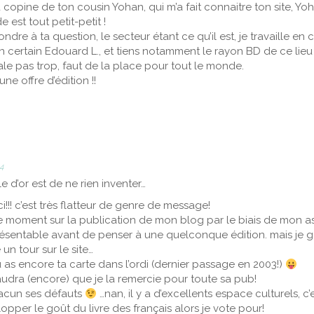
 la copine de ton cousin Yohan, qui m’a fait connaitre ton site, Y
e est tout petit-petit !
ndre à ta question, le secteur étant ce qu’il est, je travaille e
un certain Edouard L., et tiens notamment le rayon BD de ce lieu
tale pas trop, faut de la place pour tout le monde.
une offre d’édition !!
54
 d’or est de ne rien inventer…
!!! c’est très flatteur de genre de message!
 ce moment sur la publication de mon blog par le biais de mon as
résentable avant de penser à une quelconque édition. mais je g
e un tour sur le site…
tu as encore ta carte dans l’ordi (dernier passage en 2003!)
faudra (encore) que je la remercie pour toute sa pub!
hacun ses défauts
…nan, il y a d’excellents espace culturels, c’
opper le goût du livre des français alors je vote pour!