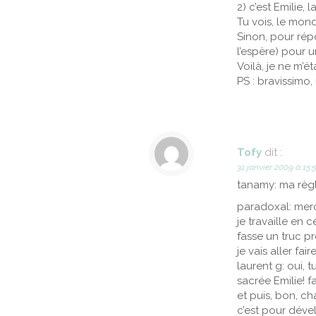
2) c’est Emilie,
Tu vois, le mond
Sinon, pour répo
l’espère) pour 
Voilà, je ne m’é
PS : bravissimo, 
Tofy
dit :
31 janvier 2009 à 15:
tanamy: ma règle
paradoxal: merci
je travaille en
fasse un truc p
je vais aller fair
laurent g: oui, 
sacrée Emilie! 
et puis, bon, c
c’est pour dével