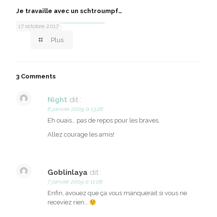
Je travaille avec un schtroumpf…
17 octobre 2017
Plus
3 Comments
Night
dit :
6 janvier 2009 à 13:26
Eh ouais… pas de repos pour les braves.
Allez courage les amis!
Goblinlaya
dit :
7 janvier 2009 à 11:08
Enfin, avouez que ça vous manquerait si vous ne
receviez rien…