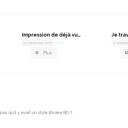
Impression de déjà vu…
Je tra
10 novembre 2017
17 octobr
Plus
as qu’il y avait un style libraire BD !!