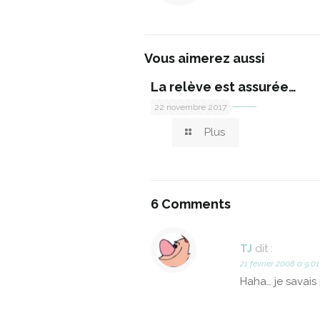
Vous aimerez aussi
La relève est assurée…
22 novembre 2017
Plus
6 Comments
TJ
dit :
21 février 2008 à 9:01
Haha… je savais p