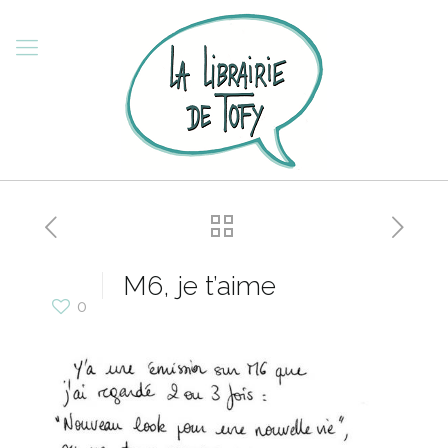
M6, je t’aime
0