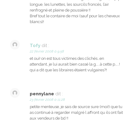
longue, les lunettes, les sourcils froncés, l’air
renfrogné et pleine de poussière !!
Bref tout le contaire de moi (sauf pour les cheveux
blancs)!
Tofy
dit :
22 février 2008 à 9:58
et oui! on est tous victimes des clichés…en
attendant, je lui aurait bien cassé la g…..à cette p…..!
qui a dit que les libraires étaient vulgaires?!
pennylane
dit :
23 février 2008 à 11:28
petite menteuse, je sais de source sure (moi!) que tu
as continué à regarder malgré l affront qu ils ont fait
aux vendeurs de bd !!