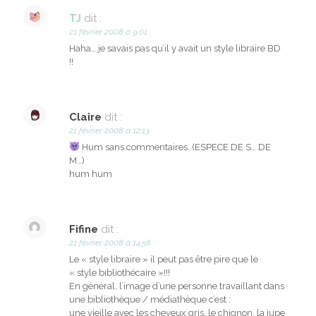
TJ
dit :
21 février 2008 à 9:01
Haha… je savais pas qu’il y avait un style libraire BD
!!
Claire
dit :
21 février 2008 à 12:13
Hum sans commentaires..(ESPECE DE S… DE
M…)
hum hum
Fifine
dit :
21 février 2008 à 14:58
Le « style libraire » il peut pas être pire que le
« style bibliothécaire »!!!
En général, l’image d’une personne travaillant dans
une bibliothèque / médiathèque c’est :
une vieille avec les cheveux gris, le chignon, la jupe