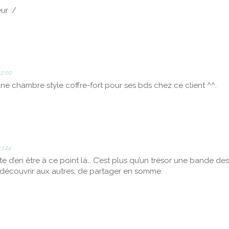
ur :/
12:00
une chambre style coffre-fort pour ses bds chez ce client ^^.
13:24
ste d’en être à ce point là… C’est plus qu’un trésor une bande des
découvrir aux autres, de partager en somme.