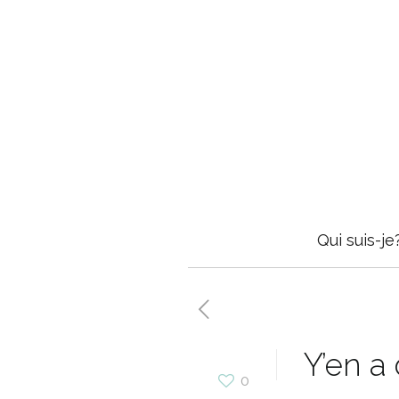
Qui suis-je
Y’en a 
0