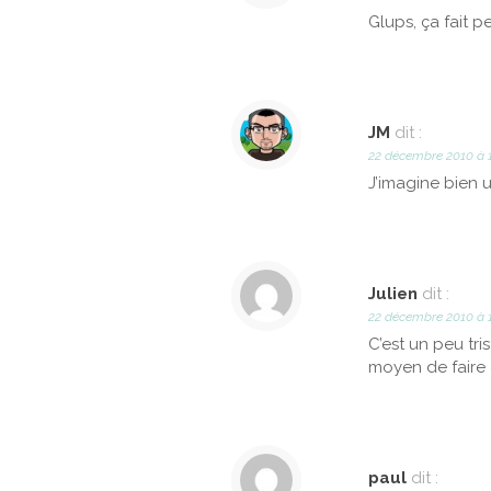
Glups, ça fait pe
JM
dit :
22 décembre 2010 à 
J’imagine bien 
Julien
dit :
22 décembre 2010 à 
C’est un peu tri
moyen de faire 
paul
dit :