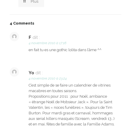
Plus
4 Comments
F
dit :
4 novembre 2010 à 17:16
en fait tu es une gothic lolita dans l’âme ^^
Yo
dit :
4 novembre 2010 à 23:24
C’est simple de se faire un calendrier de vitrines
macabres en toutes saisons.
Propositions pour 2011 : pour Noël, ambiance
« étrange Noël de Mobsieur Jack ». Pour la Saint
Valentin, les « noces funèbres », toujours de Tim
Burton. Pour mardi gras et carnaval, hommages
aux serial killers masqués (Scream, vendredi 13…)
et en mai, fêtes de famille avec la Famille Adams.