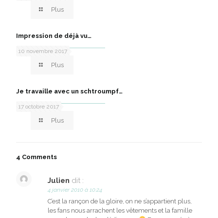
Plus
Impression de déjà vu…
10 novembre 2017
Plus
Je travaille avec un schtroumpf…
17 octobre 2017
Plus
4 Comments
Julien
dit :
4 janvier 2010 à 10:24
C’est la rançon de la gloire, on ne s’appartient plus,
les fans nous arrachent les vêtements et la famille