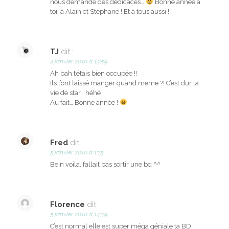
nous demande des dédicaces…
Bonne année à
toi, à Alain et Stéphane ! Et à tous aussi !
TJ
dit :
4 janvier 2010 à 13:59
Ah bah t’étais bien occupée !!
Ils t’ont laissé manger quand meme ?! C’est dur la
vie de star… héhé
Au fait… Bonne année !
Fred
dit :
5 janvier 2010 à 1:15
Bein voila, fallait pas sortir une bd ^^
Florence
dit :
5 janvier 2010 à 14:39
C’est normal elle est super méga géniale ta BD.