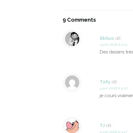
9 Comments
Skiloo
dit :
4 juin 2008 à 0:14
Des dessins très
Tofy
dit :
4 juin 2008 à 9:02
je cours vraimen
TJ
dit :
4 juin 2008 à 9:17