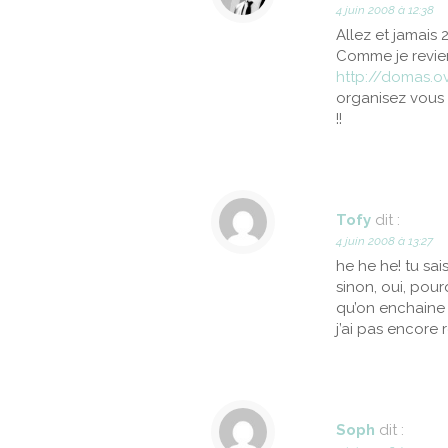
4 juin 2008 à 12:38
Allez et jamais 2
Comme je revien
http://domas.o
organisez vous 
!!
Tofy
dit :
4 juin 2008 à 13:27
he he he! tu sai
sinon, oui, pou
qu’on enchaine
j’ai pas encore 
Soph
dit :