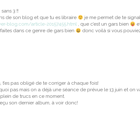
 sans 3 !!
s de son blog et que tu es libraire
je me permet de te signa
ver-blog.com/article-20157455.html
, que c’est un gars bien
et
faites dans ce genre de gars bien
donc voilà si vous pouviez 
s, t’es pas obligé de te corriger à chaque fois!
rquoi pas mais on a déjà une séance de prévue le 13 juin et on
 plein de trucs en ce moment.
reçu son dernier album, à voir donc!