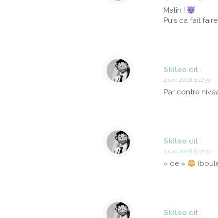
Malin !
Puis ca fait fair
Skiloo
dit :
4 juin 2008 à 12:33
Par contre nive
Skiloo
dit :
4 juin 2008 à 12:33
« de »
(boule
Skiloo
dit :