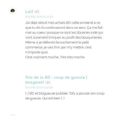
Lelf
dit :
8 juillet 2010 à 20:50
J’ai déjà réduit mes achats BD cette année et à ce
que tu dis ils continueront dans ce sens. Ça me fait
mal au coeur puisque ce sont les librairies indé qui
vont surement trinquer au profit des bouquineries.
Même si je défends farouchement le petit
commerce, je vais finir par m’y mettre, c’est
n’importe quoi.
C’est vraiment moche. Très très moche.
Prix de la BD : coup de gueule |
Imaginelf
dit :
8 juillet 2010 à 22:50
[…] BD et blogueuse publiée, Tofy a poussé son coup
de gueule. Qui est bien […]