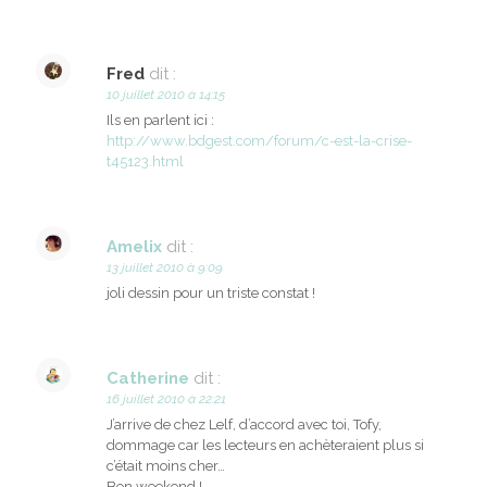
Fred
dit :
10 juillet 2010 à 14:15
Ils en parlent ici :
http://www.bdgest.com/forum/c-est-la-crise-
t45123.html
Amelix
dit :
13 juillet 2010 à 9:09
joli dessin pour un triste constat !
Catherine
dit :
16 juillet 2010 à 22:21
J’arrive de chez Lelf, d’accord avec toi, Tofy,
dommage car les lecteurs en achèteraient plus si
c’était moins cher…
Bon weekend !