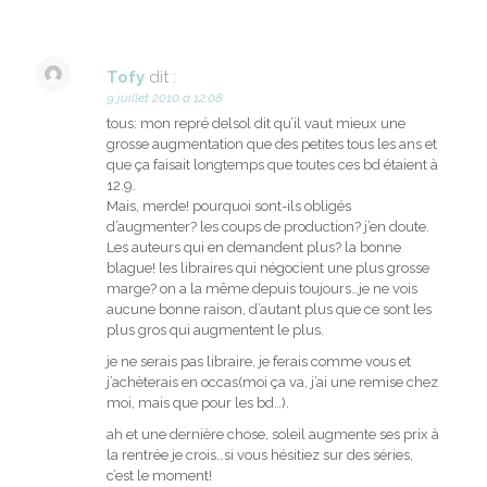
Tofy
dit :
9 juillet 2010 à 12:08
tous: mon repré delsol dit qu’il vaut mieux une
grosse augmentation que des petites tous les ans et
que ça faisait longtemps que toutes ces bd étaient à
12.9.
Mais, merde! pourquoi sont-ils obligés
d’augmenter? les coups de production? j’en doute.
Les auteurs qui en demandent plus? la bonne
blague! les libraires qui négocient une plus grosse
marge? on a la même depuis toujours…je ne vois
aucune bonne raison, d’autant plus que ce sont les
plus gros qui augmentent le plus.
je ne serais pas libraire, je ferais comme vous et
j’achèterais en occas(moi ça va, j’ai une remise chez
moi, mais que pour les bd…).
ah et une dernière chose, soleil augmente ses prix à
la rentrée je crois…si vous hésitiez sur des séries,
c’est le moment!