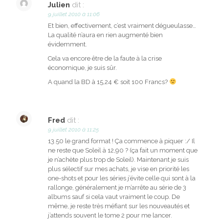
Julien
dit :
9 juillet 2010 à 11:06
Et bien, effectivement, c’est vraiment dégueulasse…
La qualité n’aura en rien augmenté bien
évidemment.
Cela va encore être de la faute à la crise
économique, je suis sûr.
A quand la BD à 15,24 € soit 100 Francs?
Fred
dit :
9 juillet 2010 à 11:25
13.50 le grand format ! Ça commence à piquer :/ Il
ne reste que Soleil à 12,90 ? (ça fait un moment que
je n’achète plus trop de Soleil). Maintenant je suis
plus sélectif sur mes achats, je vise en priorité les
one-shots et pour les séries j’évite celle qui sont à la
rallonge, généralement je m’arrête au série de 3
albums sauf si cela vaut vraiment le coup. De
même, je reste très méfiant sur les nouveautés et
j’attends souvent le tome 2 pour me lancer.