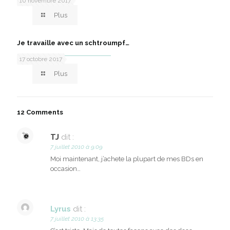
10 novembre 2017
Plus
Je travaille avec un schtroumpf…
17 octobre 2017
Plus
12 Comments
TJ
dit :
7 juillet 2010 à 9:09
Moi maintenant, j’achete la plupart de mes BDs en
occasion…
Lyrus
dit :
7 juillet 2010 à 13:35