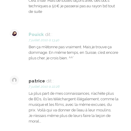
C’est triste. Mais de toutes façons avec des docs
techniques a 50€ je passerai pas au rayon bd tout
de suite
Pouick
dit :
7 juillet 2010 à 13:40
Ben ça m’étonne pas vraiment. Mais je trouve ça
dommage. En même temps, en Suisse, c’est encore
plus cher, je crois bien. ^^’
patrice
dit :
7 juillet 2010 à 22:26
La plus part de mes connaissances, n’achète plus
de BDs, ils les téléchargent illégalement, comme la
musique et les films, avec la même excuses, du
prix. Voilà qui va donner de l’eau à leur moulins.
Je n’essais même plus de leurs faire la leçon de
moral…