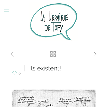
Ils existent!
0