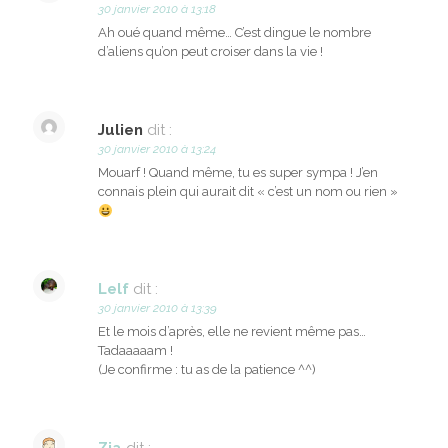
30 janvier 2010 à 13:18
Ah oué quand même… C’est dingue le nombre
d’aliens qu’on peut croiser dans la vie !
Julien
dit :
30 janvier 2010 à 13:24
Mouarf ! Quand même, tu es super sympa ! J’en
connais plein qui aurait dit « c’est un nom ou rien »
Lelf
dit :
30 janvier 2010 à 13:39
Et le mois d’après, elle ne revient même pas…
Tadaaaaam !
(Je confirme : tu as de la patience ^^)