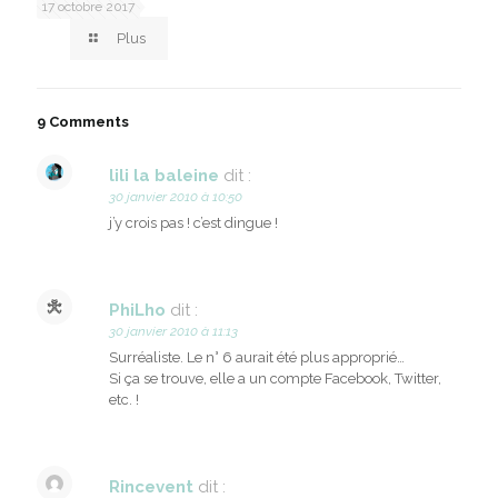
17 octobre 2017
Plus
9 Comments
lili la baleine
dit :
30 janvier 2010 à 10:50
j’y crois pas ! c’est dingue !
PhiLho
dit :
30 janvier 2010 à 11:13
Surréaliste. Le n° 6 aurait été plus approprié…
Si ça se trouve, elle a un compte Facebook, Twitter,
etc. !
Rincevent
dit :