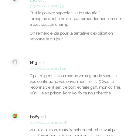
Zia
dit :
30 janvier 2010 à 13:54
Et si la pauvre s’appelait Julie Latouffe ?
J’imagine qu’elle ne doit pas aimer donner son nom
à tout bout de champ.
On remercie Zia pour la tentative d’explication
rationnelle du jour.
N°3
dit :
30 janvier 2010 à 18:20
C pa tré genti 2 vou moqué 2 ma grande soeur, si
vou continué, je vou envoi mon frèr, N°5 (vou le
reconnaitré, il sen tré bon) et faite gaff, mon otr frèr,
N°6, il é en prison, kom koi fo pa nou cherché !!!
tofy
dit :
30 janvier 2010 à 20:08
zia: tu as raison, mais franchement , elle avait pas
l’air d’avoir honte de son nom en fait, je sais pas…