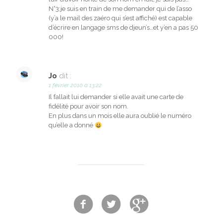
N°3:je suis en train de me demander qui de l’asso
(y’a le mail des zaéro qui s’est affiché) est capable
d’écrire en langage sms de djeun’s…et y’en a pas 50
000!
Jo
dit :
1 février 2010 à 13:22
Il fallait lui demander si elle avait une carte de
fidélité pour avoir son nom.
En plus dans un mois elle aura oublié le numéro
qu’elle a donné