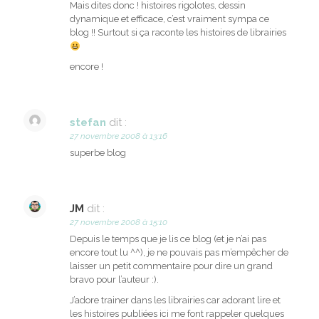
Mais dites donc ! histoires rigolotes, dessin
dynamique et efficace, c’est vraiment sympa ce
blog !! Surtout si ça raconte les histoires de librairies
encore !
stefan
dit :
27 novembre 2008 à 13:16
superbe blog
JM
dit :
27 novembre 2008 à 15:10
Depuis le temps que je lis ce blog (et je n’ai pas
encore tout lu ^^), je ne pouvais pas m’empêcher de
laisser un petit commentaire pour dire un grand
bravo pour l’auteur :).
J’adore trainer dans les librairies car adorant lire et
les histoires publiées ici me font rappeler quelques