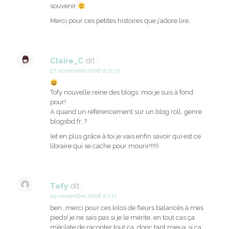
souvenir
.
Merci pour ces petites histoires que j’adore lire.
Claire_C
dit :
27 novembre 2008 à 21:15
Tofy nouvelle reine des blogs: moi je suis à fond
pour!
A quand un référencement sur un blog roll, genre
blogsbd.fr..?
(et en plus grâce à toi je vais enfin savoir qui est ce
libraire qui se cache pour mourir!!!!!)
Tofy
dit :
29 novembre 2008 à 1:11
ben…merci pour ces kilos de fleurs balancés à mes
pieds! je ne sais pas si je le mérite, en tout cas ça
m’éclate de raconter tout ça, donc tant mieux si ça