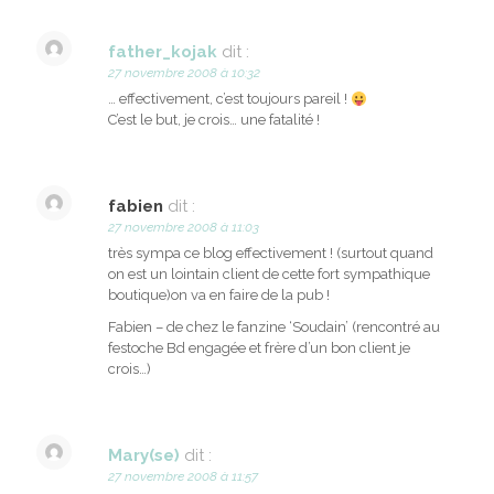
father_kojak
dit :
27 novembre 2008 à 10:32
… effectivement, c’est toujours pareil !
C’est le but, je crois… une fatalité !
fabien
dit :
27 novembre 2008 à 11:03
très sympa ce blog effectivement ! (surtout quand
on est un lointain client de cette fort sympathique
boutique)on va en faire de la pub !
Fabien – de chez le fanzine ‘Soudain’ (rencontré au
festoche Bd engagée et frère d’un bon client je
crois…)
Mary(se)
dit :
27 novembre 2008 à 11:57