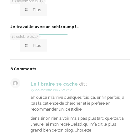
10 novembre 2017
Plus
Je travaille avec un schtroumpf…
17 octobre 2017
Plus
8 Comments
Le libraire se cache
dit :
27 novembre 2008 à 2:17
ah oui ca m’arrive quelques fois, ça. enfin parfois j’ai
pas la patience de chercher et je prefere en
recommander un, c’est dire.
tiens sinon rien a voir mais pas plus tard que tout a
l’heure j’ai mon repré Delsol qui m’a dit le plus
grand bien de ton blog. Chouette