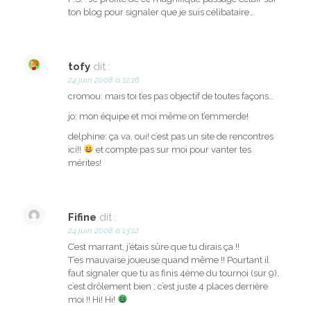
ton blog pour signaler que je suis célibataire…
tofy
dit :
24 juin 2008 à 12:16
cromou: mais toi t’es pas objectif de toutes façons…
jo: mon équipe et moi même on t’emmerde!
delphine: ça va, oui! c’est pas un site de rencontres
ici!!
et compte pas sur moi pour vanter tes
mérites!
Fifine
dit :
24 juin 2008 à 13:12
C’est marrant, j’étais sûre que tu dirais ça !!
T’es mauvaise joueuse quand même !! Pourtant il
faut signaler que tu as finis 4ème du tournoi (sur 9),
c’est drôlement bien ; c’est juste 4 places derrière
moi !! Hi! Hi!