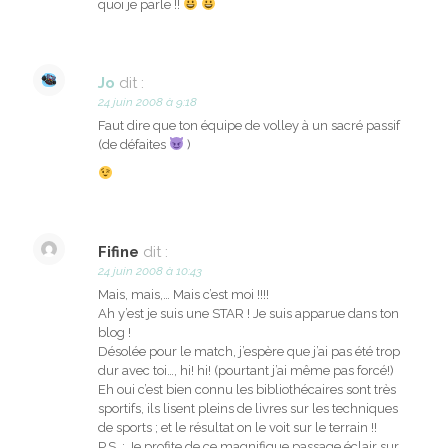
quoi je parle !!
Jo
dit :
24 juin 2008 à 9:18
Faut dire que ton équipe de volley à un sacré passif
(de défaites
)
Fifine
dit :
24 juin 2008 à 10:43
Mais, mais,… Mais c’est moi !!!!
Ah y’est je suis une STAR ! Je suis apparue dans ton
blog !
Désolée pour le match, j’espère que j’ai pas été trop
dur avec toi…, hi! hi! (pourtant j’ai même pas forcé!)
Eh oui c’est bien connu les bibliothécaires sont très
sportifs, ils lisent pleins de livres sur les techniques
de sports ; et le résultat on le voit sur le terrain !!
P.S. : Je profite de ce magnifique passage éclair sur