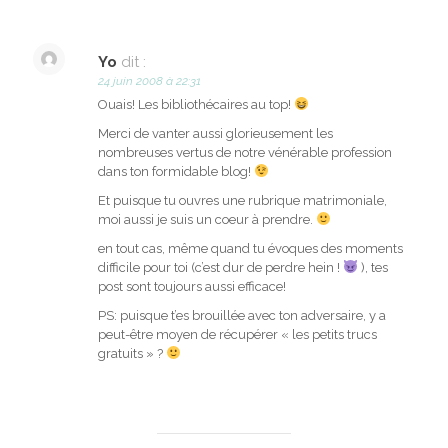
Yo
dit :
24 juin 2008 à 22:31
Ouais! Les bibliothécaires au top!
Merci de vanter aussi glorieusement les
nombreuses vertus de notre vénérable profession
dans ton formidable blog!
Et puisque tu ouvres une rubrique matrimoniale,
moi aussi je suis un coeur à prendre.
en tout cas, même quand tu évoques des moments
difficile pour toi (c’est dur de perdre hein !
), tes
post sont toujours aussi efficace!
PS: puisque t’es brouillée avec ton adversaire, y a
peut-être moyen de récupérer « les petits trucs
gratuits » ?